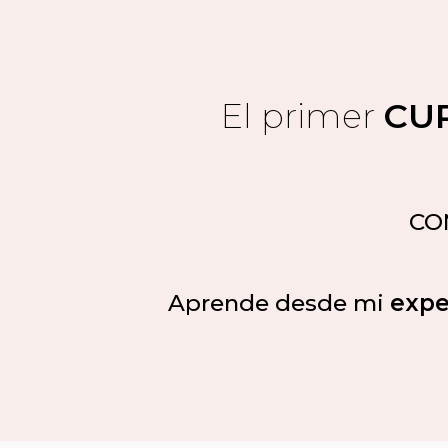
El primer
CU
CO
Aprende desde mi
exper