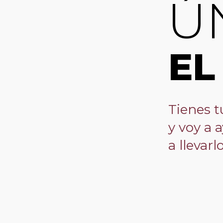
Ú
EL
Tienes 
y voy a 
a llevarl