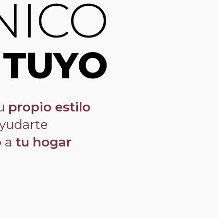
NICO
 TUYO
tu
propio estilo
ayudarte
o a
tu hogar