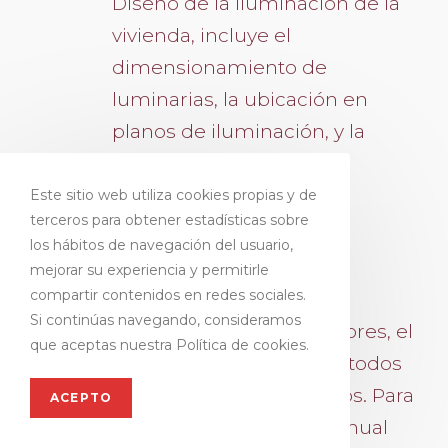
Diseño de la iluminación de la
vivienda, incluye el
dimensionamiento de
luminarias, la ubicación en
planos de iluminación, y la
propuesta de modelos.
Este sitio web utiliza cookies propias y de
FASE 3º Manual de estilo:
terceros para obtener estadísticas sobre
los hábitos de navegación del usuario,
Moodboard e Infografias
mejorar su experiencia y permitirle
compartir contenidos en redes sociales.
En el manual de estilo se
Si continúas navegando, consideramos
definirán la paleta de colores, el
que aceptas nuestra Política de cookies.
mobiliario , los textiles y todos
los elementos decorativos. Para
ACEPTO
definir y concretar el manual